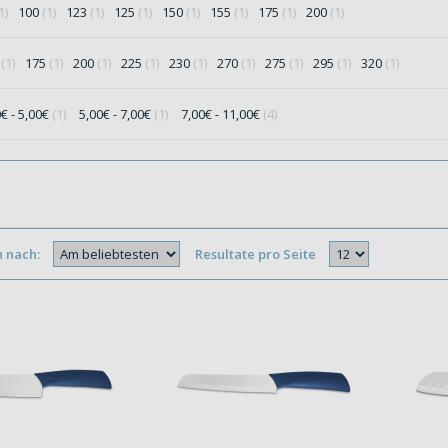
1)
100
(1)
123
(1)
125
(1)
150
(1)
155
(1)
175
(1)
200
(1)
5
(1)
175
(1)
200
(1)
225
(1)
230
(1)
270
(1)
275
(1)
295
(1)
320
(1)
0€ - 5,00€
(1)
5,00€ - 7,00€
(1)
7,00€ - 11,00€
(4)
n nach:
Resultate pro Seite
}