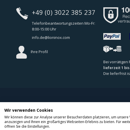
+49 (0) 3022 385 237
Telefonbeantwortungszeiten Mo-Fr:
8:00-15:00 Uhr
info.de@lioninox.com
Ihre Profil
Bei vorrätigen
lieferzeit 1 bi
Die lieferfrist
Home
/
F.A.Q
/
Allgemeine Geschäftsbedingungen
/
Impressum
/
C
Wir verwenden Cookies
Copyrights © 2026 Alle rechte vorbehalten LioninoxGmbH.
Wir können diese zur Analyse unserer Besucherdaten platzieren, um unsere W
anzuzeigen und Ihnen ein großartiges Webseiten-Erlebnis zu bieten. Für we
öffnen Sie die Einstellungen.