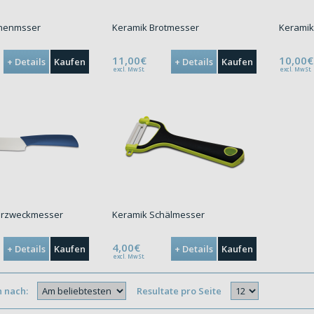
chenmsser
Keramik Brotmesser
Keramik
11,00€
10,00€
+ Details
Kaufen
+ Details
Kaufen
excl. MwSt.
excl. MwSt.
hrzweckmesser
Keramik Schälmesser
4,00€
+ Details
Kaufen
+ Details
Kaufen
excl. MwSt.
n nach:
Resultate pro Seite
}