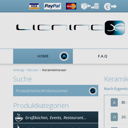
HOME
F.A.Q
Anfang >
Messer >
Keramikmesser
Suche
Kerami
Nach Eigentsc
85
(
Produktkategorien
20
(
Großküchen, Events, Restaurant...