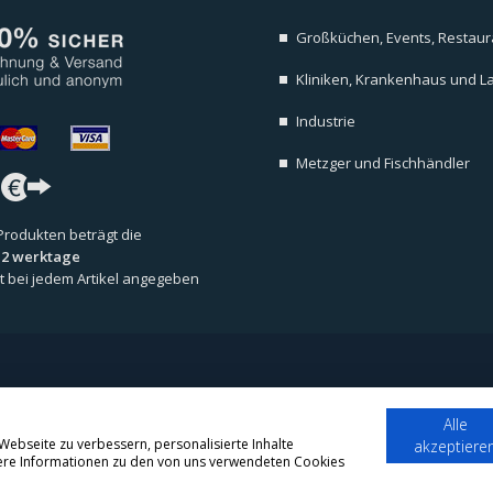
Großküchen, Events, Restaura
Kliniken, Krankenhaus und L
Industrie
Metzger und Fischhändler
 Produkten beträgt die
s 2 werktage
 ist bei jedem Artikel angegeben
ookie Hinweis
/
Alle
ebseite zu verbessern, personalisierte Inhalte
akzeptiere
itere Informationen zu den von uns verwendeten Cookies