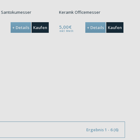
 Santokumesser
Keramk Officemesser
5,00€
+ Details
Kaufen
+ Details
Kaufen
excl. MwSt.
Ergebnis 1 - 6 (6)