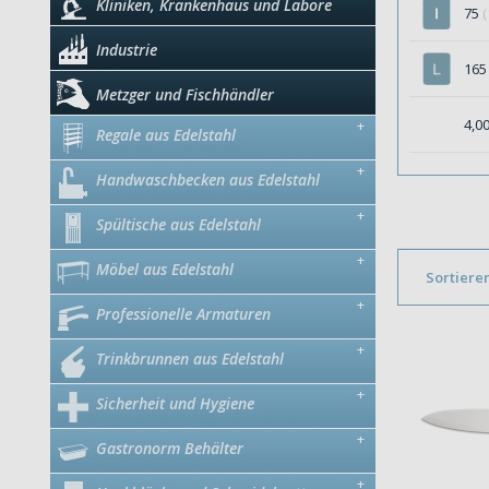
Kliniken, Krankenhaus und Labore
75
(
Industrie
16
Metzger und Fischhändler
4,0
+
Regale aus Edelstahl
+
Handwaschbecken aus Edelstahl
+
Spültische aus Edelstahl
+
Möbel aus Edelstahl
Sortiere
+
Professionelle Armaturen
+
Trinkbrunnen aus Edelstahl
+
Sicherheit und Hygiene
+
Gastronorm Behälter
+