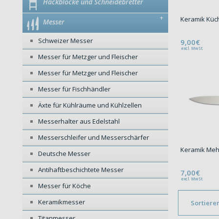
Hackblöcke und Schneidebretter
+
Keramik Kü
Messer
Schweizer Messer
9,00€
excl. MwSt.
Messer für Metzger und Fleischer
Messer für Metzger und Fleischer
Messer für Fischhändler
Äxte für Kühlräume und Kühlzellen
Messerhalter aus Edelstahl
Messerschleifer und Messerschärfer
Keramik Me
Deutsche Messer
Antihaftbeschichtete Messer
7,00€
excl. MwSt.
Messer für Köche
Keramikmesser
Sortiere
Titanmesser