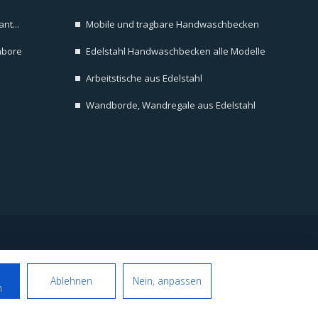
nt...
Mobile und tragbare Handwaschbecken
abore
Edelstahl Handwaschbecken alle Modelle
Arbeitstische aus Edelstahl
Wandborde, Wandregale aus Edelstahl
Folgen Sie uns auf
Ablehnen
Nein, anpassen
n