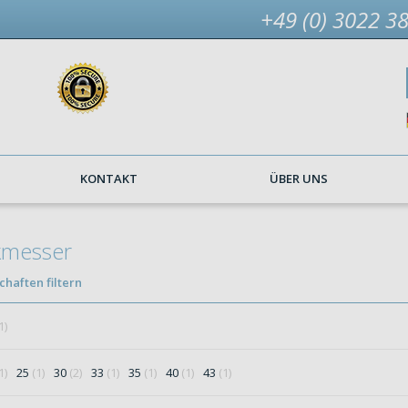
+49 (0) 3022 3
KONTAKT
ÜBER UNS
kmesser
haften filtern
1)
1)
25
(1)
30
(2)
33
(1)
35
(1)
40
(1)
43
(1)