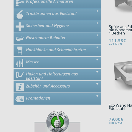
Professionelle Armaturen
+
Trinkbrunnen aus Edelstahl
+
Sicherheit und Hygiene
Spüle aus E
mit Wandmon
1 Becken
+
Gastronorm Behälter
111,38€
excl. MwSt.
+
Hackblöcke und Schneidebretter
+
Messer
+
Haken und Halterungen aus
Edelstahl
+
Zubehör und Accessoirs
+
Promotionen
Eco Wand H
Edelstahl
79,00€
excl. MwSt.