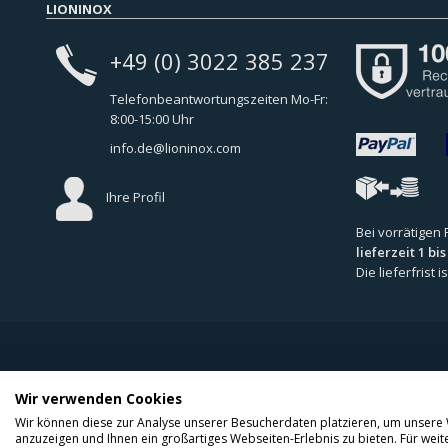
LIONINOX
+49 (0) 3022 385 237
Telefonbeantwortungszeiten Mo-Fr:
8:00-15:00 Uhr
info.de@lioninox.com
Ihre Profil
Bei vorrätigen
lieferzeit 1 bi
Die lieferfrist
Home
/
F.A.Q
/
Allgemeine Geschäftsbedingungen
/
Impressum
/
C
Wir verwenden Cookies
Copyrights © 2026 Alle rechte vorbehalten LioninoxGmbH.
Wir können diese zur Analyse unserer Besucherdaten platzieren, um unsere W
anzuzeigen und Ihnen ein großartiges Webseiten-Erlebnis zu bieten. Für we