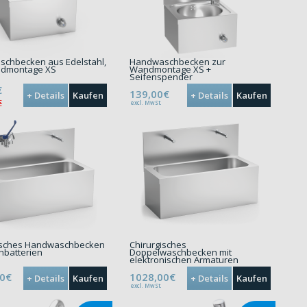
chbecken aus Edelstahl,
Handwaschbecken zur
ndmontage XS
Wandmontage XS +
Seifenspender
€
139,00€
+ Details
Kaufen
+ Details
Kaufen
€
excl. MwSt.
isches Handwaschbecken
Chirurgisches
hbatterien
Doppelwaschbecken mit
elektronischen Armaturen
00€
1028,00€
+ Details
Kaufen
+ Details
Kaufen
excl. MwSt.