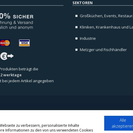
SEKTOREN
Großküchen, Events, Restaura
Kliniken, Krankenhaus und L
Industrie
Metzger und Fischhändler
 Produkten beträgt die
s 2 werktage
 ist bei jedem Artikel angegeben
ookie Hinweis
/
Alle
ebseite zu verbessern, personalisierte Inhalte
akzeptiere
itere Informationen zu den von uns verwendeten Cookies