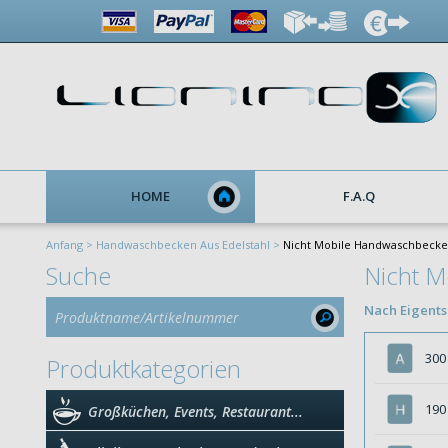
HOME
F.A.Q
Anfang >
Handwaschbecken Aus Edelstahl >
Nicht Mobile Handwaschbecke
Suche
Nicht M
Nach Eigentsc
30
Produktkategorien
19
Großküchen, Events, Restaurant...