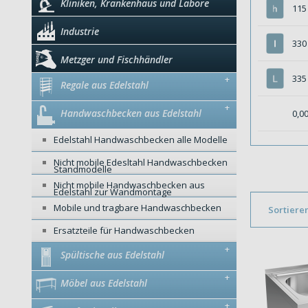
Kliniken, Krankenhaus und Labore
11
Industrie
33
Metzger und Fischhändler
33
+
Regale aus Edelstahl
+
Handwaschbecken aus Edelstahl
0,0
Edelstahl Handwaschbecken alle Modelle
Nicht mobile Edesltahl Handwaschbecken
Standmodelle
Nicht mobile Handwaschbecken aus
Edelstahl zur Wandmontage
Mobile und tragbare Handwaschbecken
Sortiere
Ersatzteile für Handwaschbecken
+
Spültische aus Edelstahl
+
Möbel aus Edelstahl
+