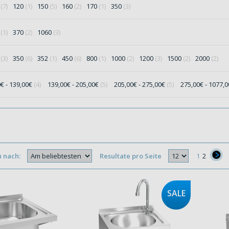
5
(7)
120
(1)
150
(5)
160
(2)
170
(1)
350
(3)
0
(1)
370
(2)
1060
(3)
5
(3)
350
(6)
352
(1)
450
(6)
800
(1)
1000
(2)
1200
(3)
1500
(2)
2000
(2)
0€ - 139,00€
(4)
139,00€ - 205,00€
(5)
205,00€ - 275,00€
(5)
275,00€ - 1077,
n nach:
Resultate pro Seite
1
2
}
SALE