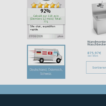
Wandmontier
Waschbecke
875,97€
excl. MwSt.
Sortiere