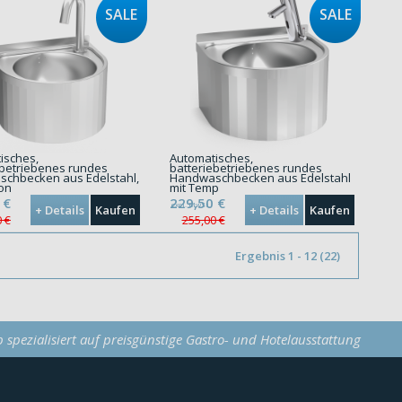
SALE
SALE
isches,
Automatisches,
ebetriebenes rundes
batteriebetriebenes rundes
chbecken aus Edelstahl,
Handwaschbecken aus Edelstahl
on
mit Temp
0
€
229,50
€
excl. MwSt.
+ Details
Kaufen
+ Details
Kaufen
 €
255,00 €
Ergebnis 1 - 12 (22)
p spezialisiert auf preisgünstige Gastro- und Hotelausstattung