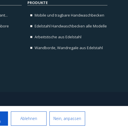
PRODUKTE
nt...
Mobile und tragbare Handwaschbecken
abore
Edelstahl Handwaschbecken alle Modelle
Arbeitstische aus Edelstahl
Wandborde, Wandregale aus Edelstahl
Folgen Sie uns auf
Ablehnen
Nein, anpassen
n