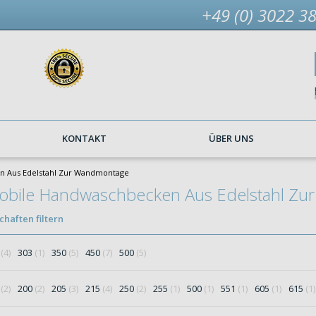
+49 (0) 3022 3
KONTAKT
ÜBER UNS
n Aus Edelstahl Zur Wandmontage
obile Handwaschbecken Aus Edelstahl Z
haften filtern
0
(4)
303
(1)
350
(5)
450
(7)
500
(5)
0
(2)
200
(2)
205
(3)
215
(4)
250
(2)
255
(1)
500
(1)
551
(1)
605
(1)
615
(1)