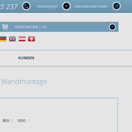
85 237
Kundenlogin
Internationale Seiten
WARENKORB | 0 €
KUNDEN
ur Wandmontage
850
(3)
1050
(1)