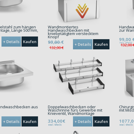
delstahl zum hängen
Wandmontiertes
Handwas
tage, Länge 500 mm,
Handwaschbecken mit
zur Wa
kniebetätigtem verstecktem
Knopf
99,00
+ Details
Kaufen
99,00
€
excl. MwSt.
excl. MwSt.
+ Details
Kaufen
132,00 
132,00 €
andwaschbecken aus
Doppelwaschbecken oder
Chirurg
Waschrinne fürs Gewerbe mit
mit Misc
Knieventil, Wandmontage
334,00€
1077,
+ Details
Kaufen
+ Details
Kaufen
excl. MwSt.
excl. MwSt.