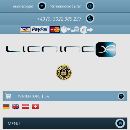
Kundenlogin
Internationale Seiten
+49 (0) 3022 385 237
WARENKORB | 0 €
MENU