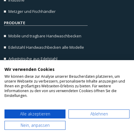
Metzger und Fischhändler
PRODUKTE
Mobile und tragbare Handwaschbecken
Edelstahl Handwaschbecken alle Modelle
Arbeitstische aus Edelstahl
Wir verwenden Cookies
Wandborde, Wandregale aus Edelstahl
Wir können diese zur Analyse unserer Besucherdaten platzieren, um
unsere Webseite zu verbessern, personalisierte Inhalte anzuzeigen und
Ihnen ein großartiges Webseiten-Erlebnis zu bieten. Für weitere
Informationen zu den von uns verwendeten Cookies öffnen Sie die
Einstellungen.
Home
/
F.A.Q
/
Allgemeine Geschäftsbedingungen
/
Impressum
/
Cookie Hinweis
/
Alle akzeptieren
Ablehnen
Copyrights © 2026 Alle rechte vorbehalten LioninoxGmbH.
Nein, anpassen