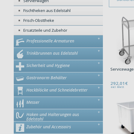
Servierwagen
Fischtheken aus Edelstahl
Frisch-Obsttheke
Ersatzteile und Zubehör
+
Professionelle Armaturen
+
Trinkbrunnen aus Edelstahl
+
Sicherheit und Hygiene
Servicewagen
+
Gastronorm Behälter
292,01€
+
excl. MwSt.
Hackblöcke und Schneidebretter
+
Messer
+
Haken und Halterungen aus
Edelstahl
+
Zubehör und Accessoirs