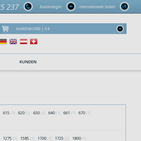
85 237
Kundenlogin
Internationale Seiten
WARENKORB | 0 €
KUNDEN
615
(1)
620
(1)
630
(2)
640
(1)
661
(1)
670
(1)
1275
(1)
1585
(1)
1700
(1)
1725
(2)
1800
(1)