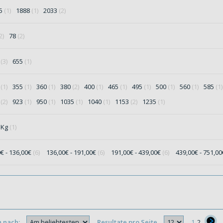
65
(1)
1888
(1)
2033
(2)
2)
78
(2)
5
(3)
655
(1)
5
(1)
355
(1)
360
(1)
380
(2)
400
(1)
465
(1)
495
(1)
500
(1)
560
(1)
585
(1)
5
(2)
923
(1)
950
(1)
1035
(1)
1040
(1)
1153
(2)
1235
(1)
 Kg
(1)
0€ - 136,00€
(6)
136,00€ - 191,00€
(6)
191,00€ - 439,00€
(6)
439,00€ - 751,0
n nach:
Resultate pro Seite
1
2
}