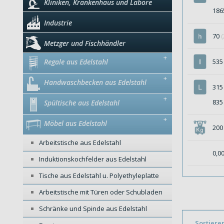
Kliniken, Krankenhaus und Labore
18
Industrie
70
(
Metzger und Fischhändler
+
Regale aus Edelstahl
53
+
Handwaschbecken aus Edelstahl
31
+
83
Spültische aus Edelstahl
+
Möbel aus Edelstahl
200
Arbeitstische aus Edelstahl
0,0
Induktionskochfelder aus Edelstahl
Tische aus Edelstahl u. Polyethyleplatte
Arbeitstische mit Türen oder Schubladen
Schränke und Spinde aus Edelstahl
Sortiere