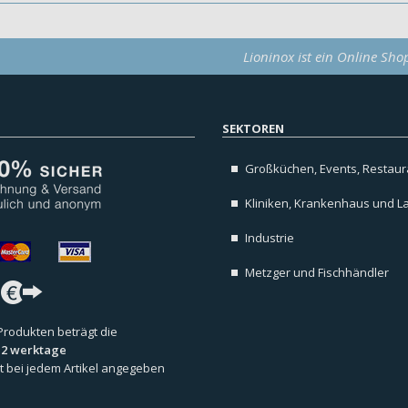
Lioninox ist ein Online Sho
SEKTOREN
Großküchen, Events, Restaura
Kliniken, Krankenhaus und L
Industrie
Metzger und Fischhändler
 Produkten beträgt die
s 2 werktage
 ist bei jedem Artikel angegeben