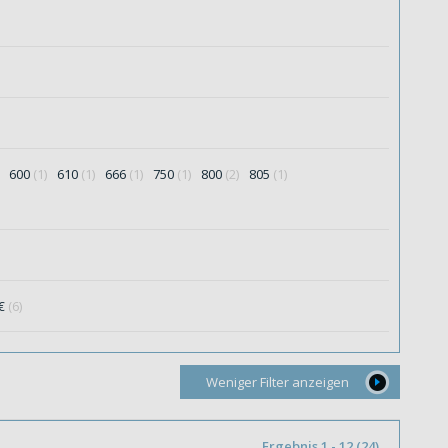
600
(1)
610
(1)
666
(1)
750
(1)
800
(2)
805
(1)
0€
(6)
Weniger Filter anzeigen
Ergebnis 1 - 12 (24)