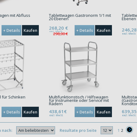
agen mit Abfluss
Tablettwagen Gastronorm 1/1 mit
Tablett
20 Ebenen
Ebenen
268,20
€
246,28
+ Details
Kaufen
+ Details
Kaufen
excl. MwSt.
298,00 €
excl. MwSt.
l für Schinken
Multifunktionstisch / Hilfswagen
Multist
für Instrumente oder Service mit
(Gastro
Rädern
Konditor
438,61€
639,35
+ Details
Kaufen
+ Details
Kaufen
excl. MwSt.
excl. MwSt.
n nach:
Resultate pro Seite
1
2
}