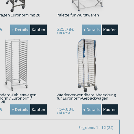
wagen Euronorm mit 20
Palette für Wurstwaren
€
525,78€
+ Details
Kaufen
+ Details
Kaufen
excl. MwSt.
andard-Tablettwagen
Wiederverwendbare Abdeckung
norm / Euronorm /
für Euronorm-Gebäckwagen
ei)
€
154,00€
+ Details
Kaufen
+ Details
Kaufen
excl. MwSt.
Ergebnis 1 - 12 (24)