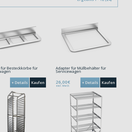
 für Besteckkörbe für
Adapter für Müllbehälter für
ewagen
Servicewagen
26,00€
+ Details
Kaufen
+ Details
Kaufen
excl. MwSt.