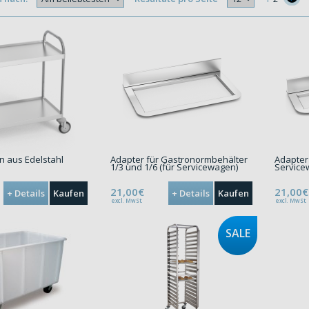
 aus Edelstahl
Adapter für Gastronormbehälter
Adapter
1/3 und 1/6 (für Servicewagen)
Servic
21,00€
21,00€
+ Details
Kaufen
+ Details
Kaufen
excl. MwSt.
excl. MwSt.
SALE