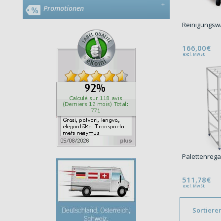
+
Promotionen
Reinigungsw
166,00€
excl. MwSt.
Palettenrega
511,78€
excl. MwSt.
Sortiere