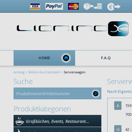
HOME
F.A.Q
Anfang >
Möbel Aus Edelstahl >
Servierwagen
Suche
Servier
Nach Eigentsc
15
Produktkategorien
70
Großküchen, Events, Restaurant...
42
(