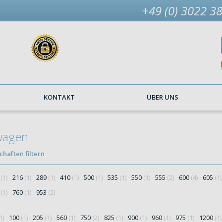
+49 (0) 3022 3
KONTAKT
ÜBER UNS
wagen
haften filtern
9
(1)
216
(1)
289
(1)
410
(1)
500
(1)
535
(1)
550
(1)
555
(2)
600
(4)
605
(1)
0
(1)
760
(1)
953
(2)
1)
100
(1)
205
(1)
560
(1)
750
(2)
825
(1)
900
(1)
960
(1)
975
(1)
1200
(1)