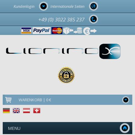
Kundenlogin
Internationale Seiten
+49 (0) 3022 385 237
WARENKORB | 0 €
MENU