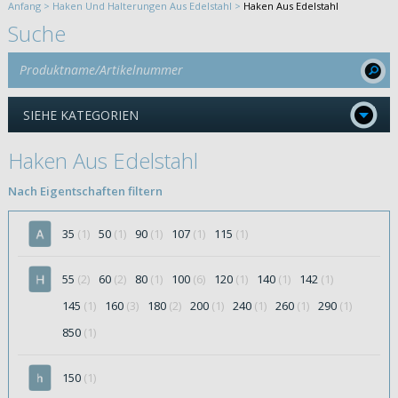
Anfang >
Haken Und Halterungen Aus Edelstahl >
Haken Aus Edelstahl
Suche
SIEHE KATEGORIEN
Haken Aus Edelstahl
Nach Eigentschaften filtern
35
(1)
50
(1)
90
(1)
107
(1)
115
(1)
55
(2)
60
(2)
80
(1)
100
(6)
120
(1)
140
(1)
142
(1)
145
(1)
160
(3)
180
(2)
200
(1)
240
(1)
260
(1)
290
(1)
850
(1)
150
(1)