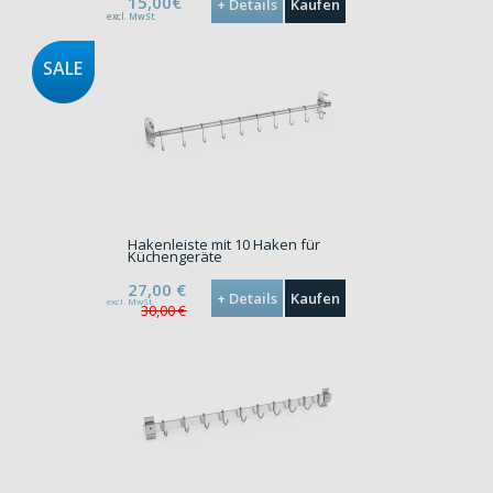
15,00€
+ Details
Kaufen
excl. MwSt.
SALE
Hakenleiste mit 10 Haken für
Küchengeräte
27,00
€
+ Details
Kaufen
excl. MwSt.
30,00 €