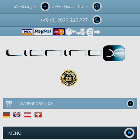
Kundenlogin
Internationale Seiten
+49 (0) 3022 385 237
WARENKORB | 0 €
MENU