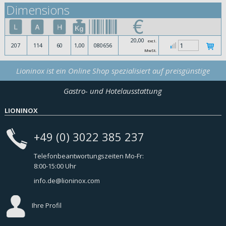
Dimensions
20,00
excl.
207
114
60
1,00
080656
MwSt.
Lioninox ist ein Online Shop spezialisiert auf preisgünstige
Gastro- und Hotelausstattung
LIONINOX
+49 (0) 3022 385 237
Telefonbeantwortungszeiten Mo-Fr:
8:00-15:00 Uhr
info.de@lioninox.com
Ihre Profil