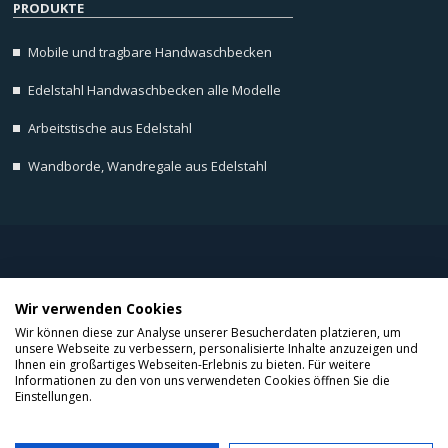
PRODUKTE
Mobile und tragbare Handwaschbecken
Edelstahl Handwaschbecken alle Modelle
Arbeitstische aus Edelstahl
Wandborde, Wandregale aus Edelstahl
Home
/
F.A.Q
/
Allgemeine Geschäftsbedingungen
/
Impressum
/
Cookie Hinweis
/
Wir verwenden Cookies
Copyrights © 2026 Alle rechte vorbehalten LioninoxGmbH.
Wir können diese zur Analyse unserer Besucherdaten platzieren, um
unsere Webseite zu verbessern, personalisierte Inhalte anzuzeigen und
Ihnen ein großartiges Webseiten-Erlebnis zu bieten. Für weitere
Informationen zu den von uns verwendeten Cookies öffnen Sie die
< !-- Global site tag (gtag.js) - Google Analytics -->
Einstellungen.