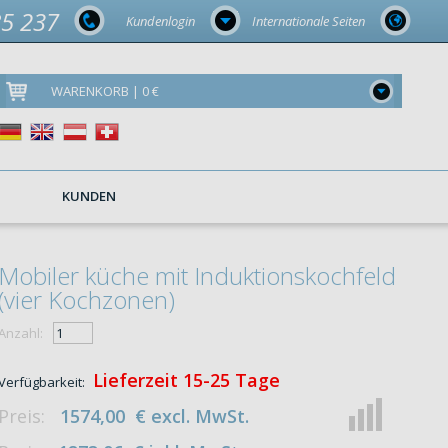
85 237
Kundenlogin
Internationale Seiten
WARENKORB | 0 €
KUNDEN
Mobiler küche mit Induktionskochfeld
(vier Kochzonen)
Anzahl:
Lieferzeit 15-25 Tage
Verfügbarkeit:
Preis:
1574,00
€
excl. MwSt.