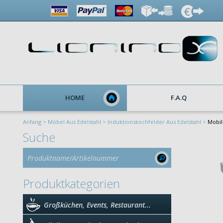
HOME
F.A.Q
Anfang >
Möbel Aus Edelstahl >
Induktionskochfelder Aus Edelstahl >
Mobil
Suche
Produktkategorien
Großküchen, Events, Restaurant...