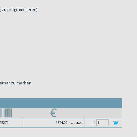
tig zu programmieren)
ierbar zu machen.
75270
1574,00
excl. MwSt.