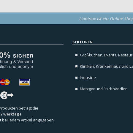
Lioninox ist ein Online Sho
SEKTOREN
Großküchen, Events, Restaura
Kliniken, Krankenhaus und L
Industrie
Metzger und Fischhändler
 Produkten beträgt die
s 2 werktage
 ist bei jedem Artikel angegeben