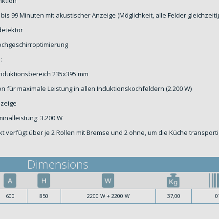
ktion
bis 99 Minuten mit akustischer Anzeige (Möglichkeit, alle Felder gleichzei
detektor
ochgeschirroptimierung
:
 Induktionsbereich 235x395 mm
n für maximale Leistung in allen Induktionskochfeldern (2.200 W)
zeige
nalleistung: 3.200 W
t verfügt über je 2 Rollen mit Bremse und 2 ohne, um die Küche transport
Dimensions
600
850
2200 W + 2200 W
37,00
0