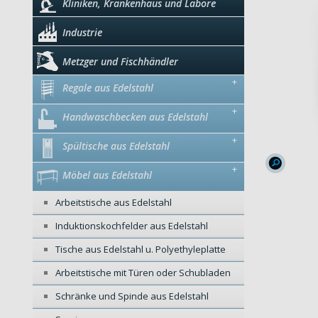
Kliniken, Krankenhaus und Labore
Industrie
Metzger und Fischhändler
+
Regale aus Edelstahl
+
Handwaschbecken aus Edelstahl
+
Spültische aus Edelstahl
+
Möbel aus Edelstahl
Arbeitstische aus Edelstahl
Induktionskochfelder aus Edelstahl
Tische aus Edelstahl u. Polyethyleplatte
Arbeitstische mit Türen oder Schubladen
Schränke und Spinde aus Edelstahl