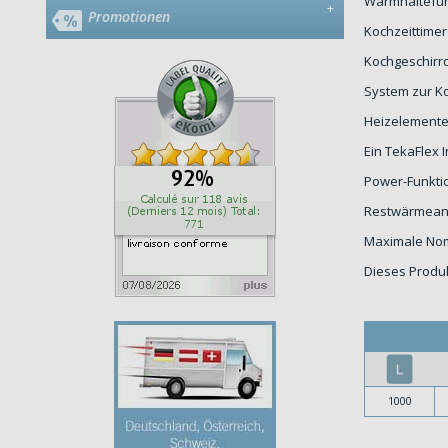
Warmhaltefun
+
Promotionen
Kochzeittimer 
Kochgeschirr
System zur K
Heizelemente
Ein TekaFlex
Power-Funktio
Restwärmean
Maximale Nomi
Dieses Produk
1000