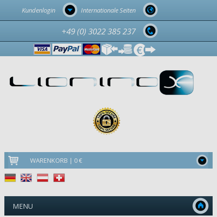
Kundenlogin
Internationale Seiten
+49 (0) 3022 385 237
WARENKORB | 0 €
MENU