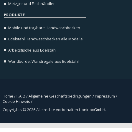
Metzger und Fischhändler
PRODUKTE
Mobile und tragbare Handwaschbecken
Edelstahl Handwaschbecken alle Modelle
Arbeitstische aus Edelstahl
Wandborde, Wandregale aus Edelstahl
Home
/
F.A.Q
/
Allgemeine Geschäftsbedingungen
/
Impressum
/
Cookie Hinweis
/
Copyrights © 2026 Alle rechte vorbehalten LioninoxGmbH.
< !-- Global site tag (gtag.js) - Google Analytics -->