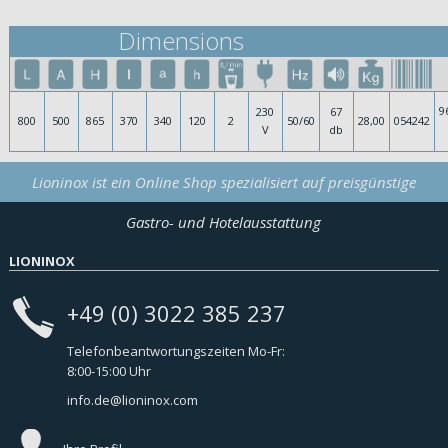
Dimensions
9
230
67
800
500
865
370
340
120
2
50/60
28,00
054242
V
db
Lioninox ist ein Online Shop spezialisiert auf preisgünstige
Gastro- und Hotelausstattung
LIONINOX
+49 (0) 3022 385 237
Telefonbeantwortungszeiten Mo-Fr:
8:00-15:00 Uhr
info.de@lioninox.com