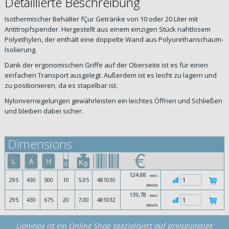
Detaillierte Beschreibung
Isothermischer Behälter fÇur Getränke von 10 oder 20 Liter mit
Antitropfspender. Hergestellt aus einem einzigen Stück nahtlosem
Polyethylen, der enthält eine doppelte Wand aus Polyurethanschaum-
Isolierung.
Dank der ergonomischen Griffe auf der Oberseite ist es für einen
einfachen Transport ausgelegt. Außerdem ist es leicht zu lagern und
zu positionieren, da es stapelbar ist.
Nylonverriegelungen gewährleisten ein leichtes Öffnen und Schließen
und bleiben dabei sicher.
Dimensions
124,88
excl.
295
430
500
10
5,95
481030
MwSt.
139,78
excl.
295
430
675
20
7,00
481032
MwSt.
Lioninox ist ein Online Shop spezialisiert auf preisgünstige