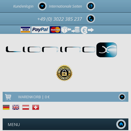
Kundenlogin
Internationale Seiten
+49 (0) 3022 385 237
WARENKORB | 0 €
MENU