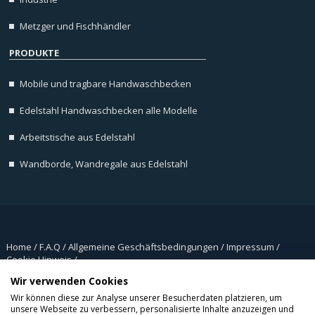
Metzger und Fischhändler
PRODUKTE
Mobile und tragbare Handwaschbecken
Edelstahl Handwaschbecken alle Modelle
Arbeitstische aus Edelstahl
Wandborde, Wandregale aus Edelstahl
Home
/
F.A.Q
/
Allgemeine Geschäftsbedingungen
/
Impressum
/
Cookie Hinweis
/
Copyrights © 2026 Alle rechte vorbehalten LioninoxGmbH.
Wir verwenden Cookies
Wir können diese zur Analyse unserer Besucherdaten platzieren, um
unsere Webseite zu verbessern, personalisierte Inhalte anzuzeigen und