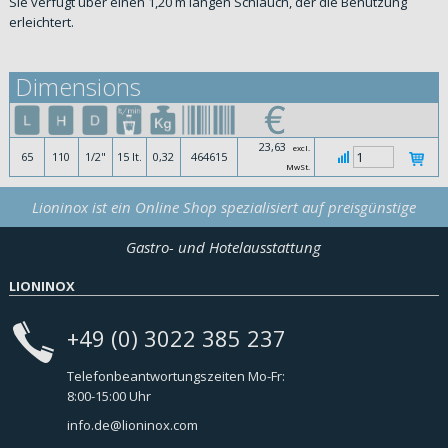
Sie verfügt über einen 1,20 m langen Schlauch, der die Benutzung
erleichtert.
Dimensions
23,63
excl.
65
110
1/2"
15 lt.
0,32
464615
MwSt.
Lioninox ist ein Online Shop spezialisiert auf preisgünstige
Gastro- und Hotelausstattung
LIONINOX
+49 (0) 3022 385 237
Telefonbeantwortungszeiten Mo-Fr:
8:00-15:00 Uhr
info.de@lioninox.com