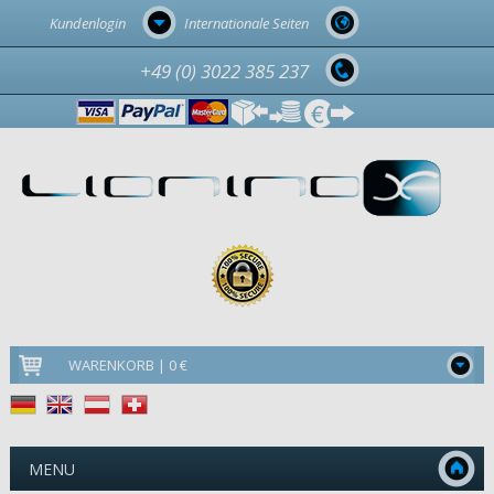
Kundenlogin
Internationale Seiten
+49 (0) 3022 385 237
WARENKORB | 0 €
MENU