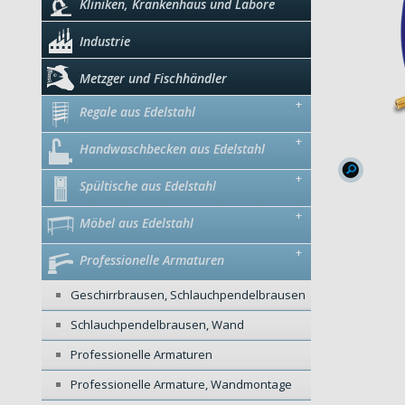
Kliniken, Krankenhaus und Labore
Industrie
Metzger und Fischhändler
+
Regale aus Edelstahl
+
Handwaschbecken aus Edelstahl
+
Spültische aus Edelstahl
+
Möbel aus Edelstahl
+
Professionelle Armaturen
Geschirrbrausen, Schlauchpendelbrausen
Schlauchpendelbrausen, Wand
Professionelle Armaturen
Professionelle Armature, Wandmontage