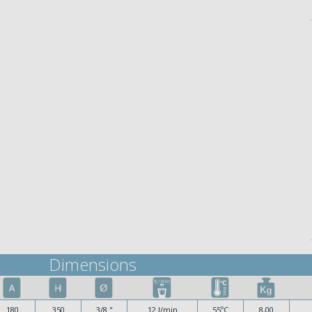
Dimensions
180
350
3/8 "
12 l/min
55ºC
8,00