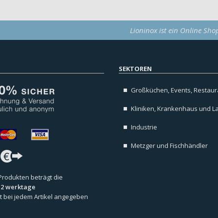
Lioninox ist ein Online Sho
SEKTOREN
Großküchen, Events, Restaura
Kliniken, Krankenhaus und L
Industrie
Metzger und Fischhändler
 Produkten beträgt die
s 2 werktage
 ist bei jedem Artikel angegeben