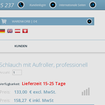
85 237
Kundenlogin
Internationale Seiten
WARENKORB | 0 €
KUNDEN
Schlauch mit Aufroller, professionell
Anzahl:
Lieferzeit 15-25 Tage
Verfügbarkeit:
Preis:
133,00
€
excl. MwSt.
Preis:
158,27
€
inkl. MwSt