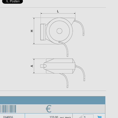
064006
133,00
excl. MwSt.