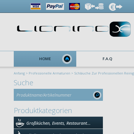
HOME
F.A.Q
Anfang >
Professionelle Armaturen >
Schläuche Zur Professionellen Reini
Suche
Produktkategorien
Großküchen, Events, Restaurant...