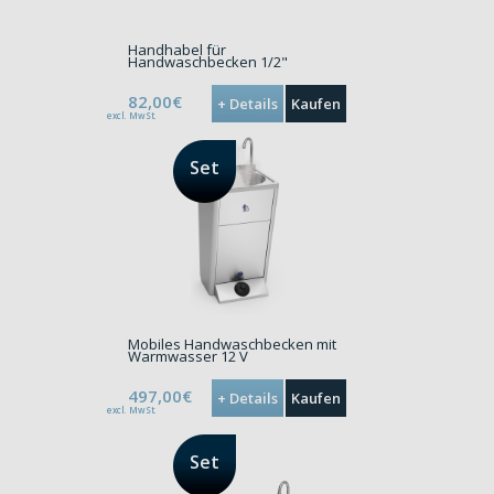
Handhabel für
Handwaschbecken 1/2"
82,00€
+ Details
Kaufen
excl. MwSt.
Set
Mobiles Handwaschbecken mit
Warmwasser 12 V
497,00€
+ Details
Kaufen
excl. MwSt.
Set