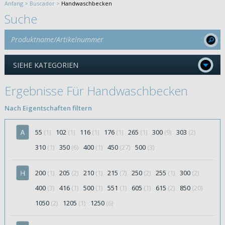
Anfang >
Buscador >
Handwaschbecken
Suche
SIEHE KATEGORIEN
Ergebnisse Für Handwaschbecken
Nach Eigentschaften filtern
55
(1)
102
(1)
116
(1)
176
(1)
265
(1)
300
(9)
303
(2)
310
(1)
350
(6)
400
(1)
450
(27)
500
(3)
200
(1)
205
(2)
210
(1)
215
(7)
250
(2)
255
(1)
300
(2)
400
(3)
416
(1)
500
(1)
551
(1)
605
(1)
615
(2)
850
(20)
1050
(2)
1205
(1)
1250
(6)