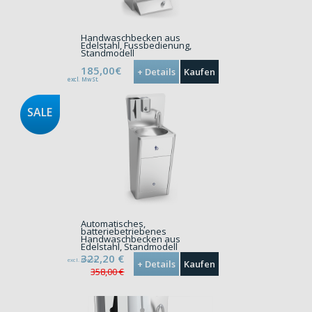
Handwaschbecken aus
Edelstahl, Fussbedienung,
Standmodell
185,00€
+ Details
Kaufen
excl. MwSt.
SALE
Automatisches,
batteriebetriebenes
Handwaschbecken aus
Edelstahl, Standmodell
322,20
€
excl. MwSt.
+ Details
Kaufen
358,00 €