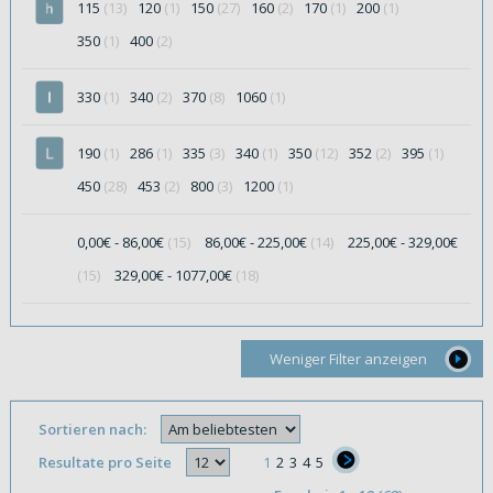
115
(13)
120
(1)
150
(27)
160
(2)
170
(1)
200
(1)
350
(1)
400
(2)
330
(1)
340
(2)
370
(8)
1060
(1)
190
(1)
286
(1)
335
(3)
340
(1)
350
(12)
352
(2)
395
(1)
450
(28)
453
(2)
800
(3)
1200
(1)
0,00€ - 86,00€
(15)
86,00€ - 225,00€
(14)
225,00€ - 329,00€
(15)
329,00€ - 1077,00€
(18)
Weniger Filter anzeigen
Sortieren nach:
Resultate pro Seite
1
2
3
4
5
}