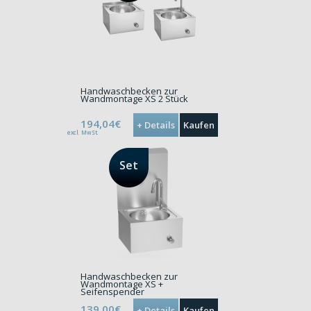
Handwaschbecken zur
Wandmontage XS 2 Stück
194,04€
+ Details
Kaufen
excl. MwSt.
Set
Handwaschbecken zur
Wandmontage XS +
Seifenspender
139,00€
+ Details
Kaufen