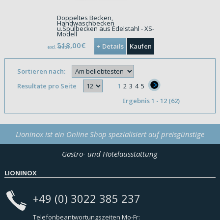
Doppeltes Becken,
Handwaschbecken
u.Spülbecken aus Edelstahl - XS-
Modell
518,00€
+ Details
Kaufen
excl. MwSt.
Sortieren nach:
Resultate pro Seite
1
2
3
4
5
}
Ergebnis 1 - 12 (62)
Lioninox ist ein Online Shop spezialisiert auf preisgünstige
Gastro- und Hotelausstattung
LIONINOX
+49 (0) 3022 385 237
Telefonbeantwortungszeiten Mo-Fr: