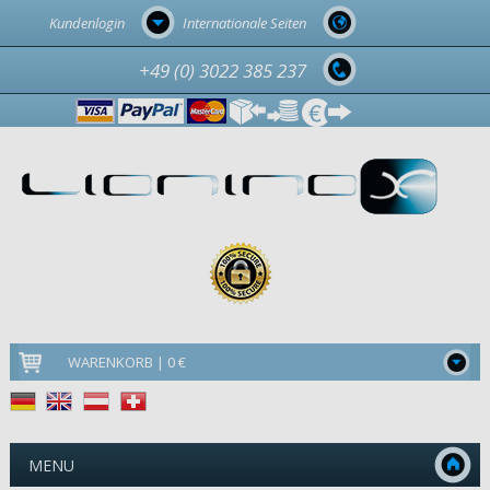
Kundenlogin
Internationale Seiten
+49 (0) 3022 385 237
WARENKORB | 0 €
MENU