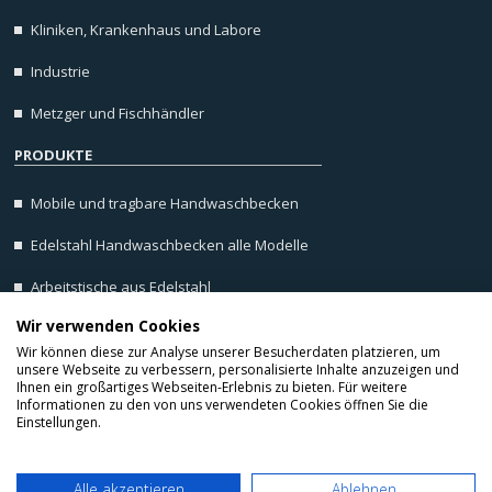
Kliniken, Krankenhaus und Labore
Industrie
Metzger und Fischhändler
PRODUKTE
Mobile und tragbare Handwaschbecken
Edelstahl Handwaschbecken alle Modelle
Arbeitstische aus Edelstahl
Wir verwenden Cookies
Wandborde, Wandregale aus Edelstahl
Wir können diese zur Analyse unserer Besucherdaten platzieren, um
unsere Webseite zu verbessern, personalisierte Inhalte anzuzeigen und
Ihnen ein großartiges Webseiten-Erlebnis zu bieten. Für weitere
Informationen zu den von uns verwendeten Cookies öffnen Sie die
Einstellungen.
Home
/
F.A.Q
/
Allgemeine Geschäftsbedingungen
/
Impressum
/
Cookie Hinweis
/
Alle akzeptieren
Ablehnen